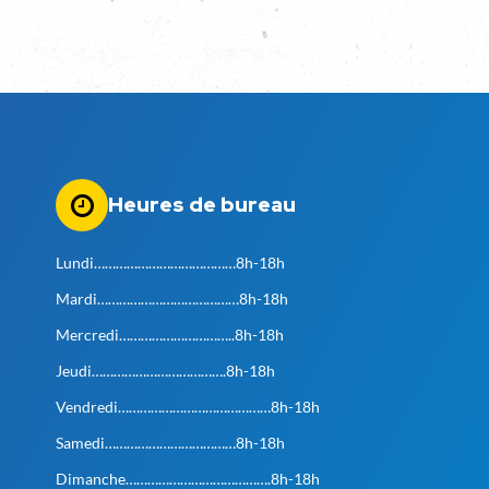
Heures de bureau
Lundi…………………………………8h-18h
Mardi…………………………………8h-18h
Mercredi…………………………..8h-18h
Jeudi……………………………….8h-18h
Vendredi……………………………………8h-18h
Samedi………………………………8h-18h
Dimanche………………………………….8h-18h