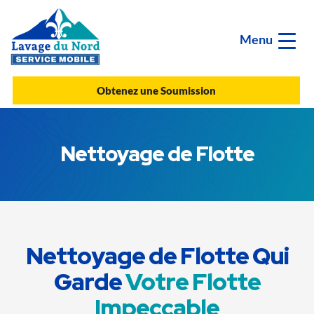
Menu
Obtenez une Soumission
Nettoyage de Flotte
Nettoyage de Flotte Qui
Garde
Votre Flotte
Impeccable